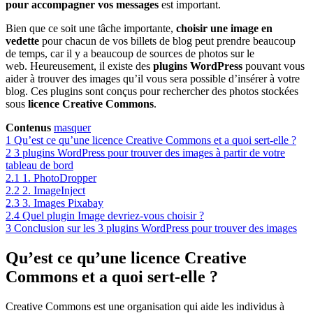
pour accompagner vos messages
est important.
Bien que ce soit une tâche importante,
choisir une image en
vedette
pour chacun de vos billets de blog peut prendre beaucoup
de temps, car il y a beaucoup de sources de photos sur le
web. Heureusement, il existe des
plugins WordPress
pouvant vous
aider à trouver des images qu’il vous sera possible d’insérer à votre
blog. Ces plugins sont conçus pour rechercher des photos stockées
sous
licence Creative Commons
.
Contenus
masquer
1
Qu’est ce qu’une licence Creative Commons et a quoi sert-elle ?
2
3 plugins WordPress pour trouver des images à partir de votre
tableau de bord
2.1
1. PhotoDropper
2.2
2. ImageInject
2.3
3. Images Pixabay
2.4
Quel plugin Image devriez-vous choisir ?
3
Conclusion sur les 3 plugins WordPress pour trouver des images
Qu’est ce qu’une licence Creative
Commons et a quoi sert-elle ?
Creative Commons est une organisation qui aide les individus à