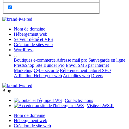
Nom de domaine
Hébergement web
Serveur dédié et VPS
Création de sites web
WordPress
. . .
Boutiques e-commerce
Adresse mail pro
Sauvegarde en ligne
PrestaShop
Site Builder Pro
Envoi SMS par Internet
Marketing
Cybersécurité
Référencement naturel SEO
Affiliation Hébergeur web
Actualités web
Divers
Blog
Contactez-nous
Visitez LWS.fr
Nom de domaine
Hébergement web
Création de site web