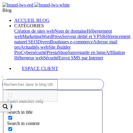
Blog
ACCUEIL BLOG
CATÉGORIES
Création de sites web
Nom de domaine
Hébergement
web
Marketing
WordPress
Serveur dédié et VPS
Référencement
naturel SEO
Divers
Boutiques e-commerce
Adresse mail
pro
Actualités web
Site Builder
Pro
Cybersécurité
PrestaShop
Sauvegarde en ligne
Affiliation
Hébergeur web
Sécurité
Envoi SMS par Internet
ESPACE CLIENT
Exact matches only
Search in title
Search in content