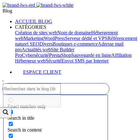
Blog
ACCUEIL BLOG
CATÉGORIES
Création de sites web
Nom de domaine
Hébergement
web
Marketing
WordPress
Serveur dédié et VPS
Référencement
naturel SEO
Divers
Boutiques e-commerce
Adresse mail
pro
Actualités web
Site Builder
Pro
Cybersécurité
PrestaShop
Sauvegarde en ligne
Affiliation
Hébergeur web
Sécurité
Envoi SMS par Internet
ESPACE CLIENT
Exact matches only
Search in title
Search in content