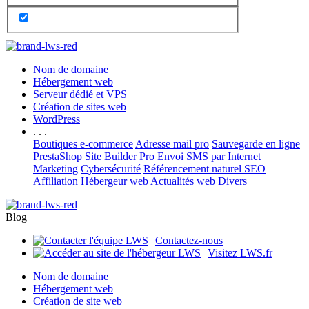
Nom de domaine
Hébergement web
Serveur dédié et VPS
Création de sites web
WordPress
. . .
Boutiques e-commerce
Adresse mail pro
Sauvegarde en ligne
PrestaShop
Site Builder Pro
Envoi SMS par Internet
Marketing
Cybersécurité
Référencement naturel SEO
Affiliation Hébergeur web
Actualités web
Divers
Blog
Contactez-nous
Visitez LWS.fr
Nom de domaine
Hébergement web
Création de site web