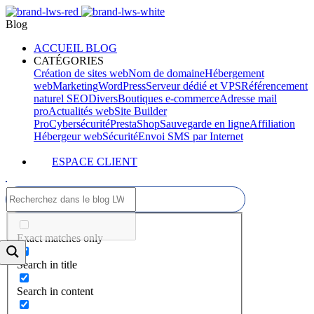
Blog
ACCUEIL BLOG
CATÉGORIES
Création de sites web
Nom de domaine
Hébergement
web
Marketing
WordPress
Serveur dédié et VPS
Référencement
naturel SEO
Divers
Boutiques e-commerce
Adresse mail
pro
Actualités web
Site Builder
Pro
Cybersécurité
PrestaShop
Sauvegarde en ligne
Affiliation
Hébergeur web
Sécurité
Envoi SMS par Internet
ESPACE CLIENT
Exact matches only
Search in title
Search in content