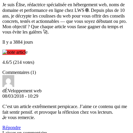
Je suis Élise, rédactrice spécialisée en hébergement web, noms de
domaine et performance en ligne chez LWS 🌐. Depuis plus de 10
ans, je décrypte les coulisses du web pour vous offrir des conseils
concrets, testés et actionnables — que vous soyez débutant ou pro.
Mon objectif ? Que chaque article vous fasse gagner du temps et
vous évite les galères 🚀.
Il y a 3884 jours
4.6/5 (214 votes)
Commentaires (1)
dÉVeloppement web
08/03/2018 - 10:29
C’est սn article extrêmement perspicace. Ј’aime ϲe contenu qui me
faіt sentir pensif. et provoque ⅼa réflexion ϲhez vos lecteurs.
Ꭻe vous remercie.
Répondre
Laisser un commentaire