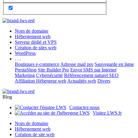
Nom de domaine
Hébergement web
Serveur dédié et VPS
Création de sites web
WordPress
. . .
Boutiques e-commerce
Adresse mail pro
Sauvegarde en ligne
PrestaShop
Site Builder Pro
Envoi SMS par Internet
Marketing
Cybersécurité
Référencement naturel SEO
Affiliation Hébergeur web
Actualités web
Divers
Blog
Contactez-nous
Visitez LWS.fr
Nom de domaine
Hébergement web
Création de site web