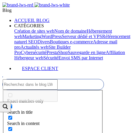
Blog
ACCUEIL BLOG
CATÉGORIES
Création de sites web
Nom de domaine
Hébergement
web
Marketing
WordPress
Serveur dédié et VPS
Référencement
naturel SEO
Divers
Boutiques e-commerce
Adresse mail
pro
Actualités web
Site Builder
Pro
Cybersécurité
PrestaShop
Sauvegarde en ligne
Affiliation
Hébergeur web
Sécurité
Envoi SMS par Internet
ESPACE CLIENT
Exact matches only
Search in title
Search in content